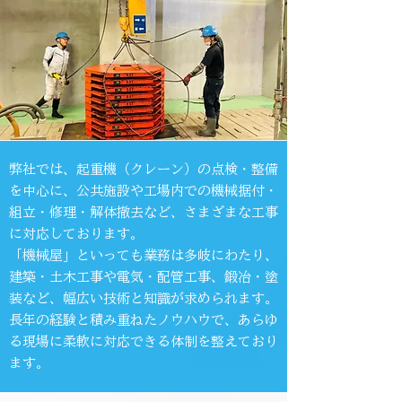
弊社では、起重機（クレーン）の点検・整備
を中心に、公共施設や工場内での機械据付・
組立・修理・解体撤去など、さまざまな工事
に対応しております。
「機械屋」といっても業務は多岐にわたり、
建築・土木工事や電気・配管工事、鍛冶・塗
装など、幅広い技術と知識が求められます。
長年の経験と積み重ねたノウハウで、あらゆ
る現場に柔軟に対応できる体制を整えており
ます。